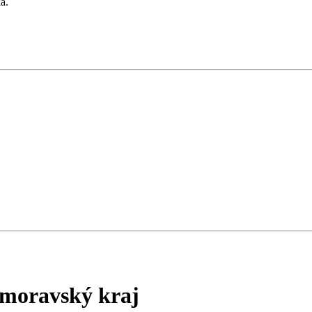
a.
omoravský kraj