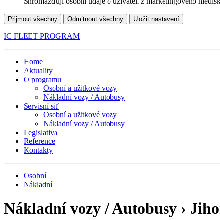
Shromažďují osobní údaje o uživateli z marketingového hledisk
Přijmout všechny
Odmítnout všechny
Uložit nastavení
IC FLEET PROGRAM
Home
Aktuality
O programu
Osobní a užitkové vozy
Nákladní vozy / Autobusy
Servisní síť
Osobní a užitkové vozy
Nákladní vozy / Autobusy
Legislativa
Reference
Kontakty
Osobní
Nákladní
Nákladní vozy / Autobusy › Jih