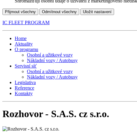
Shromažďují osobní údaje o uživateli z marketingového hledisk
Přijmout všechny
Odmítnout všechny
Uložit nastavení
IC FLEET PROGRAM
Home
Aktuality
O programu
Osobní a užitkové vozy
Nákladní vozy / Autobusy
Servisní síť
Osobní a užitkové vozy
Nákladní vozy / Autobusy
Legislativa
Reference
Kontakty
Rozhovor - S.A.S. cz s.r.o.