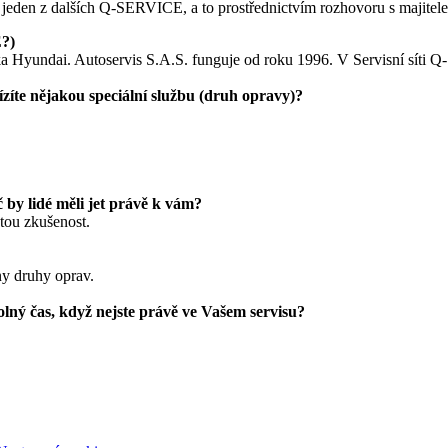
 jeden z dalších Q-SERVICE, a to prostřednictvím rozhovoru s majitelem
E?)
ka Hyundai. Autoservis S.A.S. funguje od roku 1996. V Servisní síti
ízíte nějakou speciální službu (druh opravy)?
č by lidé měli jet právě k vám?
etou zkušenost.
ny druhy oprav.
volný čas, když nejste právě ve Vašem servisu?