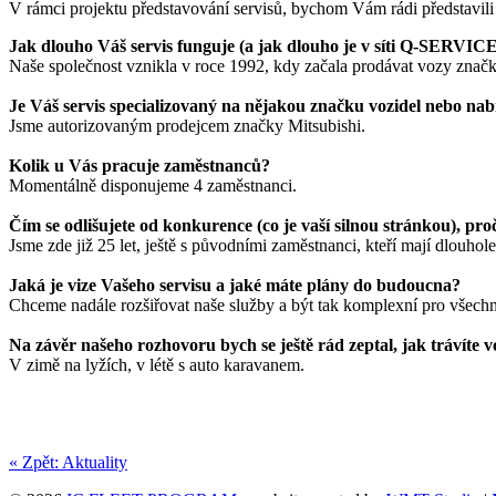
V rámci projektu představování servisů, bychom Vám rádi představili
Jak dlouho Váš servis funguje (a jak dlouho je v síti Q-SERVIC
Naše společnost vznikla v roce 1992, kdy začala prodávat vozy znač
Je Váš servis specializovaný na nějakou značku vozidel nebo nab
Jsme autorizovaným prodejcem značky Mitsubishi.
Kolik u Vás pracuje zaměstnanců?
Momentálně disponujeme 4 zaměstnanci.
Čím se odlišujete od konkurence (co je vaší silnou stránkou), pro
Jsme zde již 25 let, ještě s původními zaměstnanci, kteří mají dlouhol
Jaká je vize Vašeho servisu a jaké máte plány do budoucna?
Chceme nadále rozšiřovat naše služby a být tak komplexní pro všech
Na závěr našeho rozhovoru bych se ještě rád zeptal, jak trávíte 
V zimě na lyžích, v létě s auto karavanem.
« Zpět: Aktuality