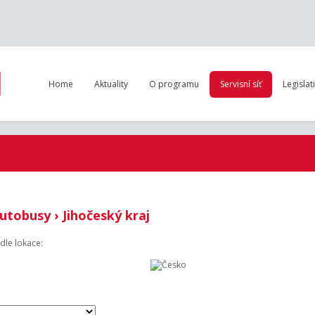
Home
Aktuality
O programu
Servisní síť
Legislat
utobusy › Jihočeský kraj
dle lokace: