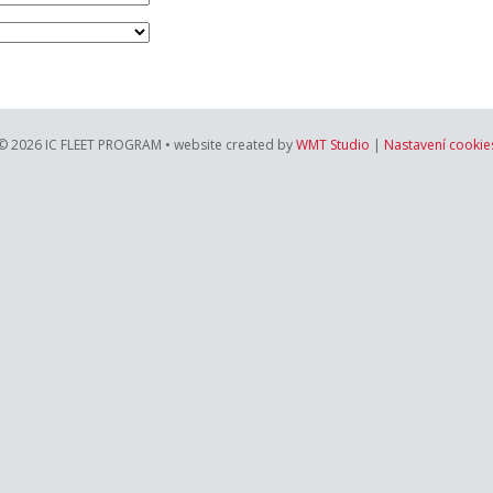
© 2026
IC FLEET PROGRAM
• website created by
WMT Studio
|
Nastavení cookie